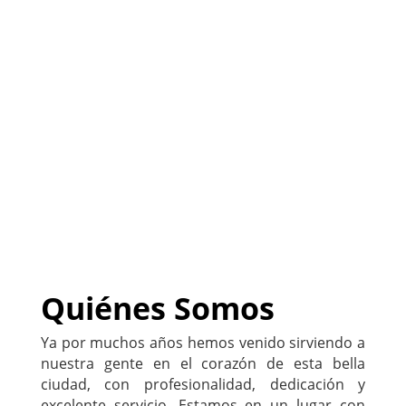
(
Sitio listo para
PERSONALIZARLO con tu
negocio
)
222-333-5555
Quiénes Somos
Ya por muchos años hemos venido sirviendo a
nuestra gente en el corazón de esta bella
ciudad, con profesionalidad, dedicación y
excelente servicio. Estamos en un lugar con