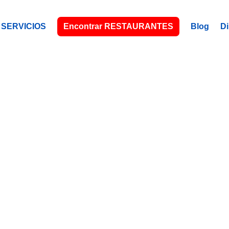
SERVICIOS
Encontrar RESTAURANTES
Blog
Di
ONTANA, 
Tu mecánico latino, a tu servicio