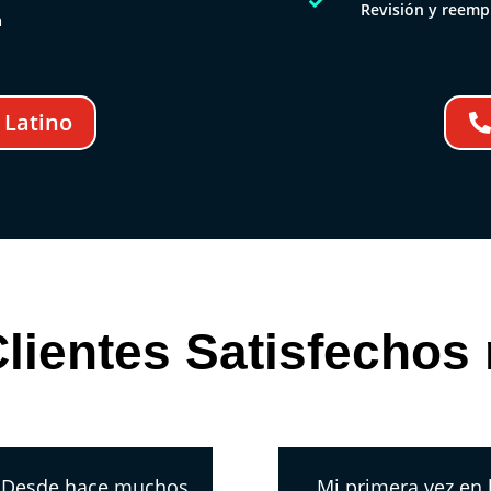

Revisión y reemp
a
 Latino
lientes Satisfechos
. Desde hace muchos
Mi primera vez en