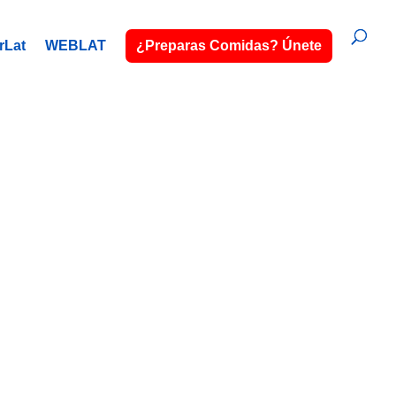
rLat
WEBLAT
¿Preparas Comidas? Únete
CA