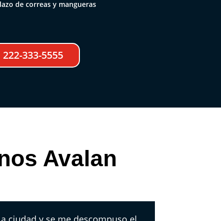
lazo de correas y mangueras
222-333-5555
 nos Avalan
 la ciudad y se me descompuso el