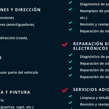

Diagnóstico de p
NES Y DIRECCIÓN

Reemplazo de pie
etc.)
ensiones

Revisión y reempl
nes (amortiguadores,

Reparación de si
dirección (rueda,
REPARACIÓN DE

ELECTRÓNICOS

Diagnóstico de p
O

Reparación de si

Reparación de si
uier parte del vehículo

Reparación de si
SERVICIOS ADI

A Y PINTURA

Limpieza y detall
ría

Revisión y reempl
(puertas, capó, etc.)