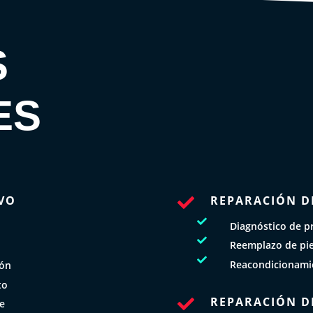
S
ES
VO
REPARACIÓN D


Diagnóstico de p

Reemplazo de piez

Reacondicionamie
ión
to
REPARACIÓN D

le