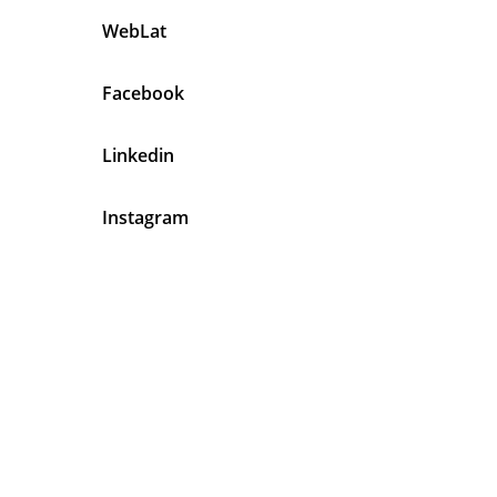
WebLat
Facebook
Linkedin
Instagram
En Mecánicos Latinos Tenemos
Algo Muy Claro