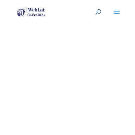
MANHATTAN
Tu mecánico latino, a tu
servicio
(
Sitio listo para
PERSONALIZARLO con tu