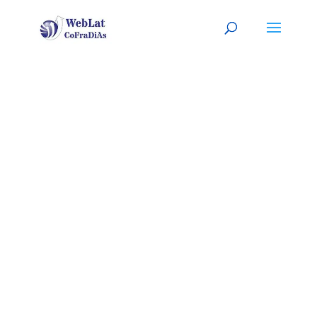
OTTAWA, CA
Tu mecánico latino, a tu
servicio
(
Sitio listo para
PERSONALIZARLO con tu