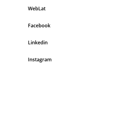
WebLat
Facebook
Linkedin
Instagram
En Mecánicos Latinos Tenemos
Algo Muy Claro