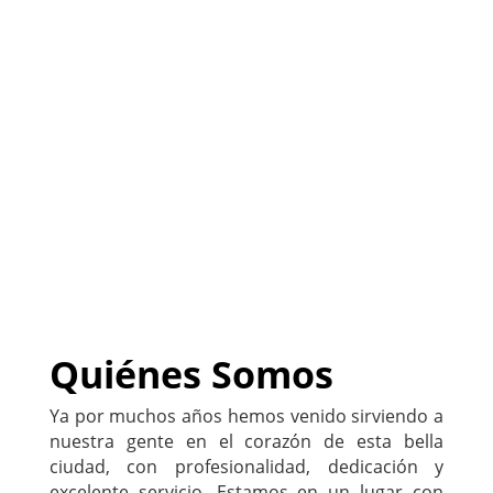
(
Sitio listo para
PERSONALIZARLO con tu
negocio
)
222-333-5555
Quiénes Somos
Ya por muchos años hemos venido sirviendo a
nuestra gente en el corazón de esta bella
ciudad, con profesionalidad, dedicación y
excelente servicio. Estamos en un lugar con