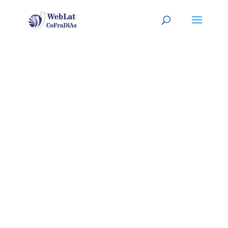
SARASOTA –
FLORIDA
Tu mecánico latino, a tu
servicio