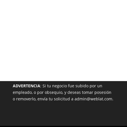
Garantizada
NUESTRA PÁGINA EN EL DIRECTORIO
ADVERTENCIA
: Si tu negocio fue subido por un
empleado, o por obsequio, y deseas tomar posesión
o removerlo, envía tu solicitud a admin@weblat.com.