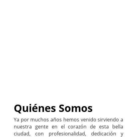
(
Sitio listo para ser
PERSONALIZADO con tu
negocio
)
222-333-5555
Quiénes Somos
Ya por muchos años hemos venido sirviendo a
nuestra gente en el corazón de esta bella
ciudad, con profesionalidad, dedicación y