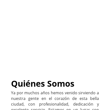
(
Sitio listo para
PERSONALIZARLO con tu
negocio
)
222-333-5555
Quiénes Somos
Ya por muchos años hemos venido sirviendo a
nuestra gente en el corazón de esta bella
ciudad, con profesionalidad, dedicación y
excelente servicio. Estamos en un lugar con