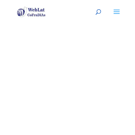
THORNTON,
CO
Tu mecánico latino, a tu
servicio