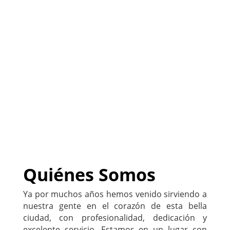
(
Sitio listo para
PERSONALIZARLO con tu
negocio
)
222-333-5555
Quiénes Somos
Ya por muchos años hemos venido sirviendo a
nuestra gente en el corazón de esta bella
ciudad, con profesionalidad, dedicación y
excelente servicio. Estamos en un lugar con